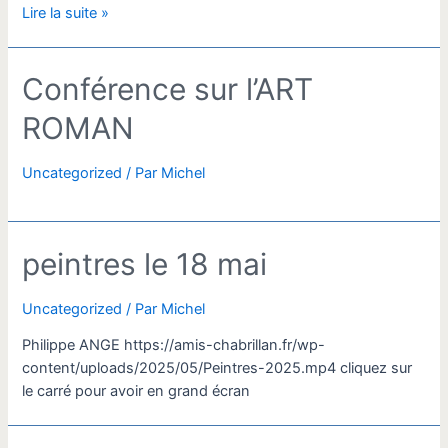
Les
Lire la suite »
chèvres
et
Conférence sur l’ART
chats
arrivent!
ROMAN
Uncategorized
/ Par
Michel
peintres le 18 mai
Uncategorized
/ Par
Michel
Philippe ANGE https://amis-chabrillan.fr/wp-
content/uploads/2025/05/Peintres-2025.mp4 cliquez sur
le carré pour avoir en grand écran