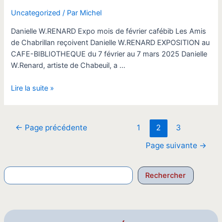
Uncategorized
/ Par
Michel
Danielle W.RENARD Expo mois de février cafébib Les Amis
de Chabrillan reçoivent Danielle W.RENARD EXPOSITION au
CAFE-BIBLIOTHEQUE du 7 février au 7 mars 2025 Danielle
W.Renard, artiste de Chabeuil, a …
Expo
Lire la suite »
peinture
février
Pagination
←
Page précédente
1
2
3
des
Page suivante
→
publications
Reche
Rechercher