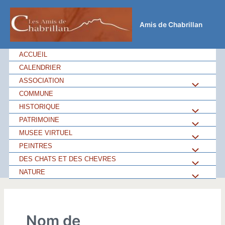
Aller
au
Amis de Chabrillan
contenu
ACCUEIL
CALENDRIER
ASSOCIATION
Permutateu
COMMUNE
de
HISTORIQUE
Permutateu
PATRIMOINE
Permutateu
Menu
de
MUSEE VIRTUEL
Permutateu
de
PEINTRES
Permutateu
Menu
de
DES CHATS ET DES CHEVRES
Permutateu
Menu
de
NATURE
Permutateu
Menu
de
Menu
de
Menu
Nom de
Menu