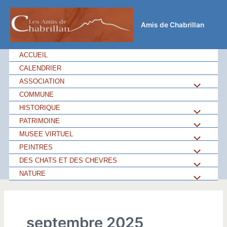
Aller
au
Amis de Chabrillan
contenu
ACCUEIL
CALENDRIER
ASSOCIATION
Permutateu
COMMUNE
de
HISTORIQUE
Permutateu
PATRIMOINE
Permutateu
Menu
de
MUSEE VIRTUEL
Permutateu
de
PEINTRES
Permutateu
Menu
de
DES CHATS ET DES CHEVRES
Permutateu
Menu
de
NATURE
Permutateu
Menu
de
Menu
de
Menu
septembre 2025
Menu