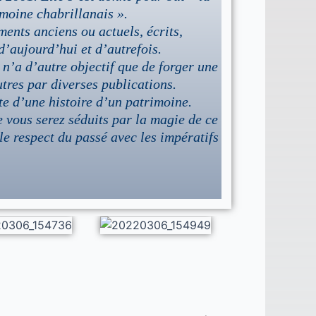
moine chabrillanais ».
ents anciens ou actuels, écrits,
’aujourd’hui et d’autrefois.
l n’a d’autre objectif que de forger une
utres par diverses publications.
rte d’une histoire d’un patrimoine.
 vous serez séduits par la magie de ce
le respect du passé avec les impératifs