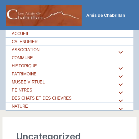
Aller
au
Amis de Chabrillan
contenu
ACCUEIL
CALENDRIER
ASSOCIATION
Permutateu
COMMUNE
de
HISTORIQUE
Permutateu
PATRIMOINE
Permutateu
Menu
de
MUSEE VIRTUEL
Permutateu
de
PEINTRES
Permutateu
Menu
de
DES CHATS ET DES CHEVRES
Permutateu
Menu
de
NATURE
Permutateu
Menu
de
Menu
de
Menu
Uncategorized
Menu