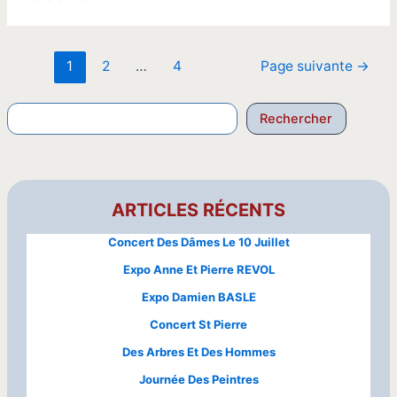
CASTELLA
aquaréliste
Pagination
1
2
…
4
Page suivante
→
des
publications
Reche
Rechercher
ARTICLES RÉCENTS
Concert Des Dâmes Le 10 Juillet
Expo Anne Et Pierre REVOL
Expo Damien BASLE
Concert St Pierre
Des Arbres Et Des Hommes
Journée Des Peintres