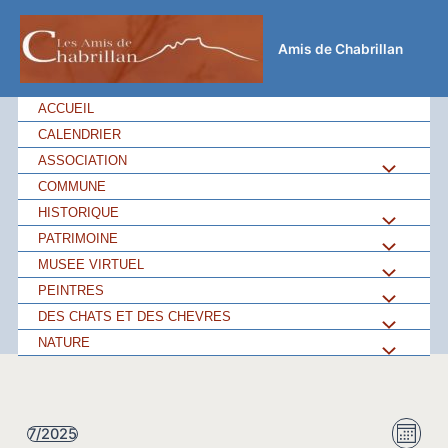
Aller
au
Amis de Chabrillan
contenu
ACCUEIL
CALENDRIER
ASSOCIATION
Permutateu
COMMUNE
de
HISTORIQUE
Permutateu
PATRIMOINE
Permutateu
Menu
de
MUSEE VIRTUEL
Permutateu
de
PEINTRES
Permutateu
Menu
de
DES CHATS ET DES CHEVRES
Permutateu
Menu
de
NATURE
Permutateu
Menu
de
Menu
de
Menu
Navi
Navi
7/2025
Menu
Mois