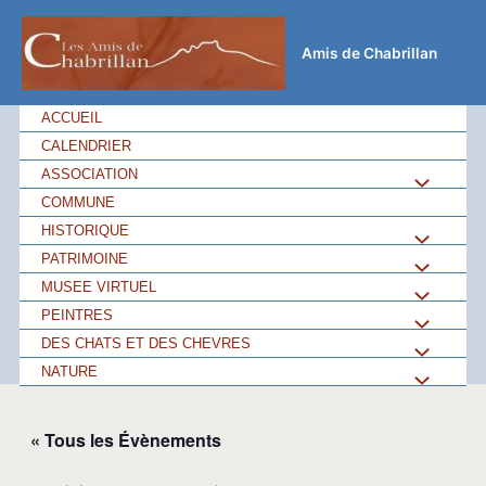
Aller
au
Amis de Chabrillan
contenu
ACCUEIL
CALENDRIER
ASSOCIATION
Permutateu
COMMUNE
de
HISTORIQUE
Permutateu
PATRIMOINE
Permutateu
Menu
de
MUSEE VIRTUEL
Permutateu
de
PEINTRES
Permutateu
Menu
de
DES CHATS ET DES CHEVRES
Permutateu
Menu
de
NATURE
Permutateu
Menu
de
Menu
de
« Tous les Évènements
Menu
Menu