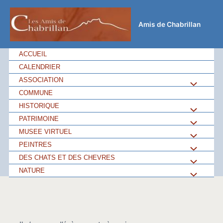
Aller
au
Amis de Chabrillan
contenu
ACCUEIL
CALENDRIER
ASSOCIATION
Permutateu
COMMUNE
de
HISTORIQUE
Permutateu
PATRIMOINE
Permutateu
Menu
de
MUSEE VIRTUEL
Permutateu
de
PEINTRES
Permutateu
Menu
de
DES CHATS ET DES CHEVRES
Permutateu
Menu
de
NATURE
Permutateu
Menu
de
Menu
de
Menu
Menu