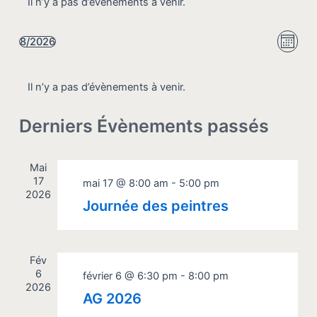
Il n’y a pas d’évènements à venir.
Navi
Navi
8/2026
Mois
de
Sélectionnez
par
vue
une
cons
date.
Il n’y a pas d’évènements à venir.
Évè
Derniers Évènements passés
Mai
17
mai 17 @ 8:00 am
-
5:00 pm
2026
Journée des peintres
Fév
6
février 6 @ 6:30 pm
-
8:00 pm
2026
AG 2026