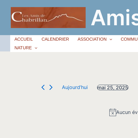
Aller
Amis
au
contenu
ACCUEIL
CALENDRIER
ASSOCIATION
COMMU
NATURE
Aujourd’hui
mai 25, 2025
Sélectionnez
une
date.
Aucun év