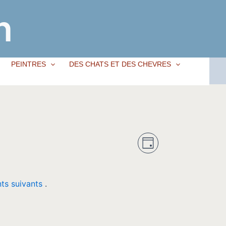
n
PEINTRES
DES CHATS ET DES CHEVRES
Navigation
Navigation
Jour
de
par
vues
consultati
ts suivants
.
Évènement