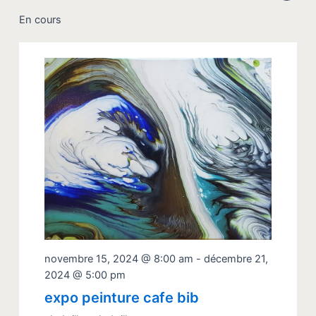
de
Sélectionnez
par
vue
une
En cours
cons
date.
Évè
novembre 15, 2024 @ 8:00 am
-
décembre 21,
2024 @ 5:00 pm
expo peinture cafe bib