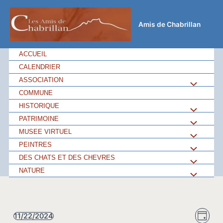
Aller
au
Amis de Chabrillan
contenu
ACCUEIL
CALENDRIER
ASSOCIATION
Permutateu
COMMUNE
de
HISTORIQUE
Permutateu
PATRIMOINE
Permutateu
Menu
de
MUSEE VIRTUEL
Permutateu
de
PEINTRES
Permutateu
Menu
de
DES CHATS ET DES CHEVRES
Permutateu
Menu
de
NATURE
Permutateu
Menu
de
Menu
de
Menu
Navi
Navi
11/22/2024
Menu
Jour