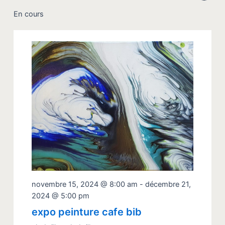
de
Sélectionnez
par
vue
une
En cours
cons
date.
Évè
novembre 15, 2024 @ 8:00 am
-
décembre 21,
2024 @ 5:00 pm
expo peinture cafe bib