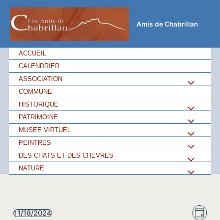
Aller
au
Amis de Chabrillan
contenu
ACCUEIL
CALENDRIER
ASSOCIATION
Permutateu
COMMUNE
de
HISTORIQUE
Permutateu
PATRIMOINE
Permutateu
Menu
de
MUSEE VIRTUEL
Permutateu
de
PEINTRES
Permutateu
Menu
de
DES CHATS ET DES CHEVRES
Permutateu
Menu
de
NATURE
Permutateu
Menu
de
Menu
de
Menu
Navi
Navi
11/18/2024
Menu
Jour