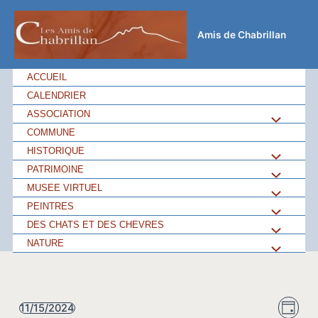
Aller
au
Amis de Chabrillan
contenu
ACCUEIL
CALENDRIER
ASSOCIATION
Permutateu
COMMUNE
de
HISTORIQUE
Permutateu
PATRIMOINE
Permutateu
Menu
de
MUSEE VIRTUEL
Permutateu
de
PEINTRES
Permutateu
Menu
de
DES CHATS ET DES CHEVRES
Permutateu
Menu
de
NATURE
Permutateu
Menu
de
Menu
de
Menu
Navi
Navi
11/15/2024
Menu
Jour