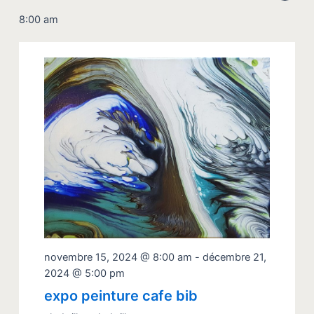
de
Sélectionnez
par
vue
une
8:00 am
cons
date.
Évè
novembre 15, 2024 @ 8:00 am
-
décembre 21,
2024 @ 5:00 pm
expo peinture cafe bib